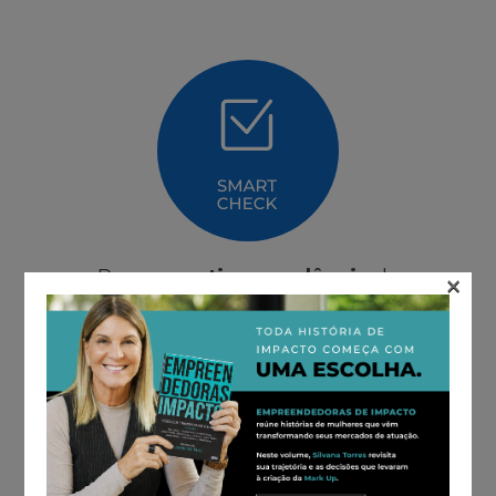
Para
garantir a excelência
do
×
projeto