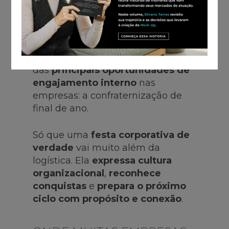
Pode parecer cedo, mas o fim do
ano se aproxima – e, com ele, uma
das
principais oportunidades de
engajamento interno
nas
empresas: a confraternização de
final de ano.
Só que uma
festa corporativa de
verdade
vai muito além da
logística. Ela
expressa cultura
organizacional
,
reconhece
conquistas
e
prepara o próximo
ciclo com propósito e conexão
.