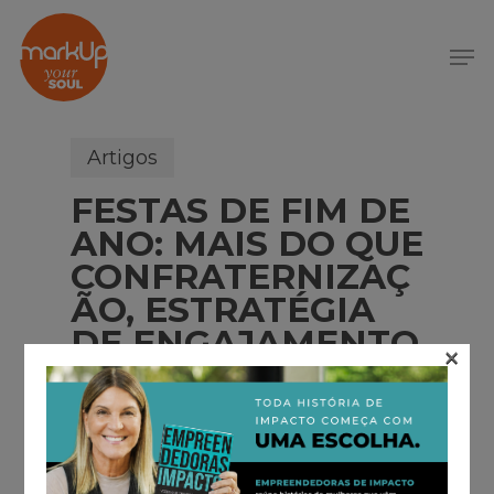
S
k
Menu
i
p
t
o
Artigos
m
FESTAS DE FIM DE
a
i
ANO: MAIS DO QUE
n
CONFRATERNIZAÇ
c
ÃO, ESTRATÉGIA
o
DE ENGAJAMENTO
n
×
t
e
n
t