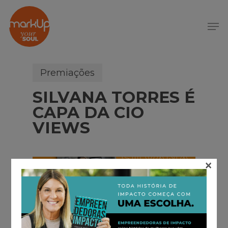
S
k
Menu
i
p
t
o
Premiações
m
SILVANA TORRES É
a
i
CAPA DA CIO
n
VIEWS
c
o
n
×
t
e
n
t