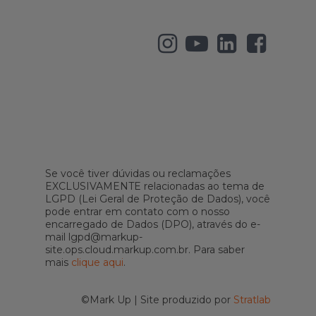
Se você tiver dúvidas ou reclamações
EXCLUSIVAMENTE relacionadas ao tema de
LGPD (Lei Geral de Proteção de Dados), você
pode entrar em contato com o nosso
encarregado de Dados (DPO), através do e-
mail lgpd@markup-
site.ops.cloud.markup.com.br. Para saber
mais
clique aqui
.
©Mark Up | Site produzido por
Stratlab