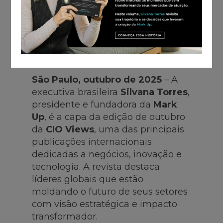
PRESIDENTE DA MARK UP GANHA
DESTAQUE GLOBAL POR SUA
LIDERANÇA EM INOVAÇÃO E
TECNOLOGIA APLICADA AO LIVE
MARKETING
São Paulo, outubro de 2025
– A
executiva brasileira
Silvana Torres
,
presidente e fundadora da
Mark
Up
, é a capa da edição de outubro
da
CIO Views
, uma das principais
publicações internacionais
dedicadas a negócios, inovação e
tecnologia. A revista destaca
líderes globais que estão
moldando o futuro de seus setores
com visão estratégica e impacto
transformador.