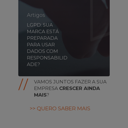
Artigos
LGPD: SUA
MARCA ESTÁ
PREPARADA
PARA USAR
DADOS COM
RESPONSABILID
ADE?
VAMOS JUNTOS FAZER A SUA
EMPRESA
CRESCER AINDA
MAIS
?
>> QUERO SABER MAIS