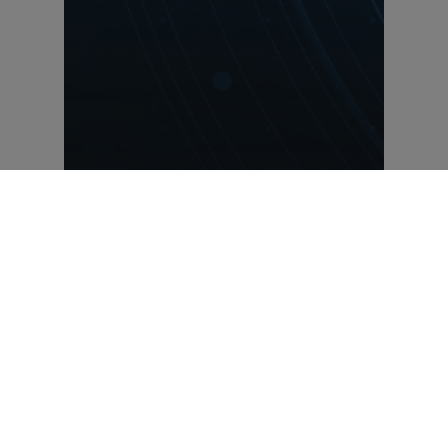
Artigos
O QUE OS PRINCIPAIS
RADARES DE TENDÊNCIAS
INDICAM PARA O LIVE
MARKETING EM 2026