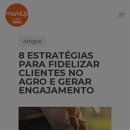
S
k
Menu
i
p
t
o
Artigos
m
8 ESTRATÉGIAS
a
i
PARA FIDELIZAR
n
CLIENTES NO
c
AGRO E GERAR
o
ENGAJAMENTO
n
t
e
n
t