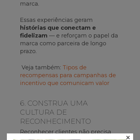
marca.
Essas experiências geram
histórias que conectam e
fidelizam
— e reforçam o papel da
marca como parceira de longo
prazo.
Veja também:
Tipos de
recompensas para campanhas de
incentivo que comunicam valor
6. CONSTRUA UMA
CULTURA DE
RECONHECIMENTO
Reconhecer clientes não precisa
×
ser apenas uma ação no final da