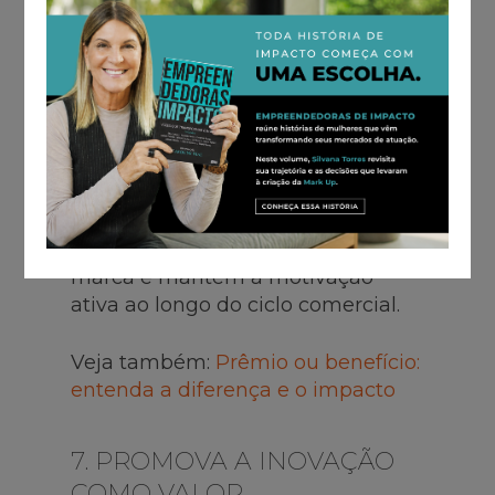
safra. A fidelização se fortalece
quando há
reconhecimento
recorrente
, seja por meio de
premiações imediatas,
certificações ou mensagens
personalizadas
.
Esse tipo de reconhecimento
reforça os valores estratégicos da
marca e mantém a motivação
ativa ao longo do ciclo comercial.
Veja também:
Prêmio ou benefício:
entenda a diferença e o impacto
7. PROMOVA A INOVAÇÃO
COMO VALOR